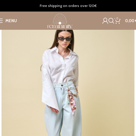
Home
Clothing
Tops
Free shipping on orders over 120€
0
MENU
0,00