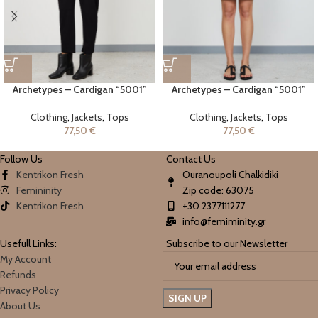
Archetypes – Cardigan “5001”
Archetypes – Cardigan “5001”
Clothing
,
Jackets
,
Tops
Clothing
,
Jackets
,
Tops
77,50
€
77,50
€
Follow Us
Contact Us
Kentrikon Fresh
Ouranoupoli Chalkidiki
Femininity
Zip code: 63075
Kentrikon Fresh
+30 2377111277
info@femiminity.gr
Usefull Links:
Subscribe to our Newsletter
My Account
Refunds
Privacy Policy
About Us