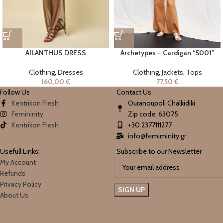
AILANTHUS DRESS
Archetypes – Cardigan “5001”
Clothing
,
Dresses
Clothing
,
Jackets
,
Tops
160,00
€
77,50
€
Follow Us
Contact Us
Kentrikon Fresh
Ouranoupoli Chalkidiki
Femininity
Zip code: 63075
Kentrikon Fresh
+30 2377111277
info@femiminity.gr
Usefull Links:
Subscribe to our Newsletter
My Account
Refunds
Privacy Policy
About Us