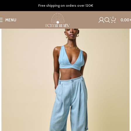
Home
Clothing
Bottoms
Free shipping on orders over 120€
0
MENU
0,00