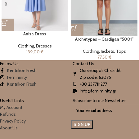
Anisa Dress
Archetypes – Cardigan “5001”
Clothing
,
Dresses
Clothing
,
Jackets
,
Tops
139,00
€
77,50
€
Follow Us
Contact Us
Kentrikon Fresh
Ouranoupoli Chalkidiki
Femininity
Zip code: 63075
Kentrikon Fresh
+30 2377111277
info@femiminity.gr
Usefull Links:
Subscribe to our Newsletter
My Account
Refunds
Privacy Policy
About Us